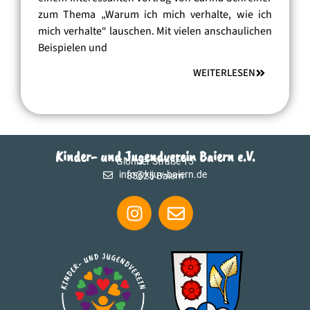
zum Thema „Warum ich mich verhalte, wie ich
mich verhalte“ lauschen. Mit vielen anschaulichen
Beispielen und
WEITERLESEN
Kinder- und Jugendverein Baiern e.V.
Glonner Straße 15
info@kijuv-baiern.de
85625 Baiern